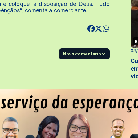
 me coloquei à disposição de Deus. Tudo
bênçãos”, comenta a comerciante.
R
08
Novo comentário
Cu
en
vi