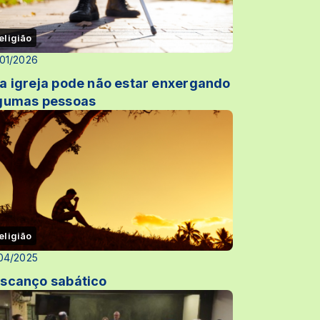
eligião
01/2026
a igreja pode não estar enxergando
gumas pessoas
eligião
04/2025
scanço sabático