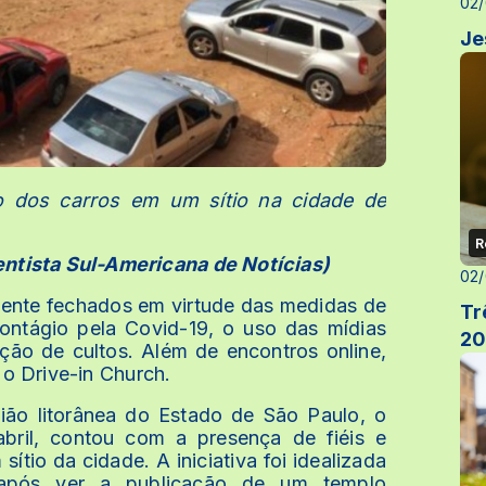
02/
Je
ro dos carros em um sítio na cidade de
R
ntista Sul-Americana de Notícias)
02/
ente fechados em virtude das medidas de
Tr
contágio pela Covid-19, o uso das mídias
20
ação de cultos. Além de encontros online,
s o Drive-in Church.
gião litorânea do Estado de São Paulo, o
bril, contou com a presença de fiéis e
tio da cidade. A iniciativa foi idealizada
 após ver a publicação de um templo