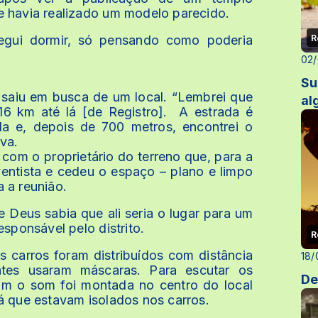
e havia realizado um modelo parecido.
R
egui dormir, só pensando como poderia
02/
Su
 saiu em busca de um local. “Lembrei que
al
16 km até lá [de Registro]. A estrada é
ela e, depois de 700 metros, encontrei o
iva.
com o proprietário do terreno que, para a
ventista e cedeu o espaço – plano e limpo
 a reunião.
ue Deus sabia que ali seria o lugar para um
esponsável pelo distrito.
R
 carros foram distribuídos com distância
18/
ntes usaram máscaras. Para escutar os
De
om o som foi montada no centro do local
á que estavam isolados nos carros.