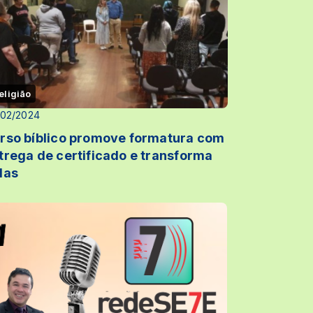
eligião
/02/2024
rso bíblico promove formatura com
trega de certificado e transforma
das