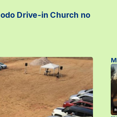
modo Drive-in Church no
M
R