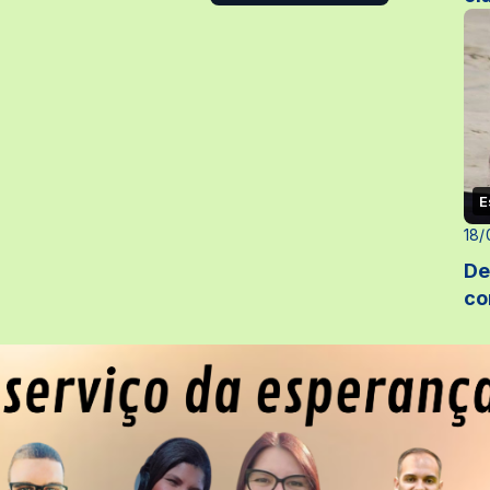
E
18/
De
co