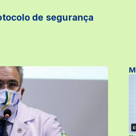
otocolo de segurança
M
E