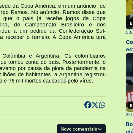
o sede da Copa América,
em um anúncio
do
duardo Ramos. No anúncio, Ramos disse que
do que o país já recebe jogos da Copa
E
ana, do Campeonato Brasileiro e dos
endeu a um pedido da Confederação Sul-
03/
a receber o torneio. A Copa América terá
Co
es
m Colômbia e Argentina. Os colombianos
 que tomou conta do país. Posteriormente, o
 evento por causa da piora da pandemia na
hões de habitantes, a Argentina registrou
 e 76 mil mortes causadas pelo vírus.
E
22/
Bo
Novo comentário
cl