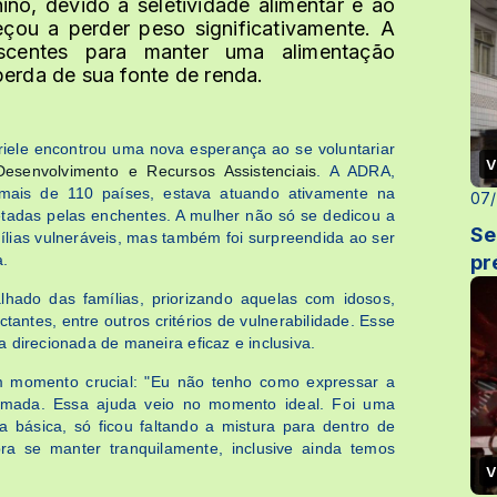
no, devido à seletividade alimentar e ao
çou a perder peso significativamente. A
rescentes para manter uma alimentação
perda de sua fonte de renda.
iele encontrou uma nova esperança ao se voluntariar
V
Desenvolvimento e Recursos Assistenciais
. A ADRA,
 mais de 110 países, estava atuando ativamente na
07/
fetadas pelas enchentes. A mulher não só se dedicou a
Se
ílias vulneráveis, mas também foi surpreendida ao ser
a.
pr
lhado das famílias, priorizando aquelas com idosos,
tantes, entre outros critérios de vulnerabilidade. Esse
 direcionada de maneira eficaz e inclusiva.
 momento crucial: "Eu não tenho como expressar a
imada. Essa ajuda veio no momento ideal. Foi uma
 básica, só ficou faltando a mistura para dentro de
ra se manter tranquilamente, inclusive ainda temos
V