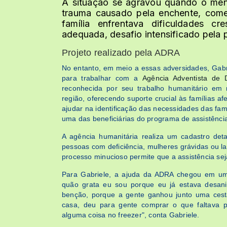
A situação se agravou quando o meni
trauma causado pela enchente, come
família enfrentava dificuldades c
adequada, desafio intensificado pela 
Projeto realizado pela ADRA
No entanto, em meio a essas adversidades, Gabr
para trabalhar com a
Agência Adventista de 
reconhecida por seu trabalho humanitário em
região, oferecendo suporte crucial às famílias a
ajudar na identificação das necessidades das fam
uma das beneficiárias do programa de assistênci
A agência humanitária realiza um cadastro deta
pessoas com deficiência, mulheres grávidas ou lac
processo minucioso permite que a assistência seja
Para Gabriele, a ajuda da ADRA chegou em um
quão grata eu sou porque eu já estava desan
benção, porque a gente ganhou junto uma cesta
casa, deu para gente comprar o que faltava p
alguma coisa no freezer", conta Gabriele.