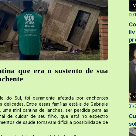
V
12/
Co
li
pr
tina que era o sustento de sua
nchente
V
 do Sul, foi duramente afetada por enchentes
s delicadas. Entre essas famílias está a de Gabriele
31/
, uma mini cantina de lanches, ser perdida para as
Cu
onal de cuidar de seu filho, que está no espectro
amentos de saúde tornavam difícil a possibilidade de
so