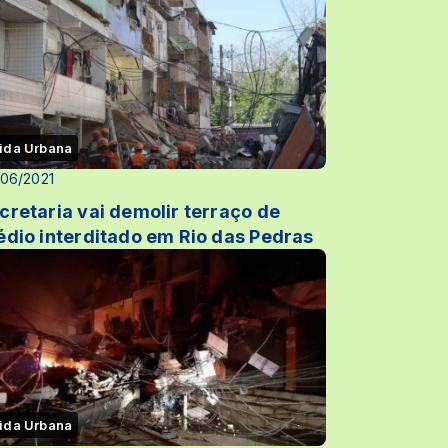
ida Urbana
06/2021
cretaria vai demolir terraço de
édio interditado em Rio das Pedras
ida Urbana