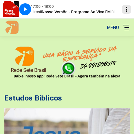
17:00 - 18:00
 Estúdio Pernambuco |
om Rede Sete Brasil
Nossa Versão - Programa Ao Vivo EM BREVE com Red
Tudo Novo - Programa AO VIVO com Ariston Junior
MENU
Estudos Bíblicos